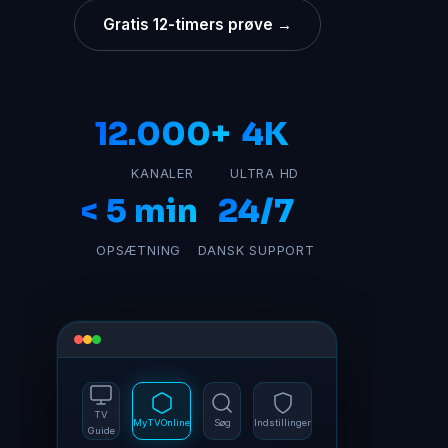
Gratis 12-timers prøve →
12.000+
4K
KANALER
ULTRA HD
< 5 min
24/7
OPSÆTNING
DANSK SUPPORT
TV
MyTVOnline
Søg
Indstillinger
Guide