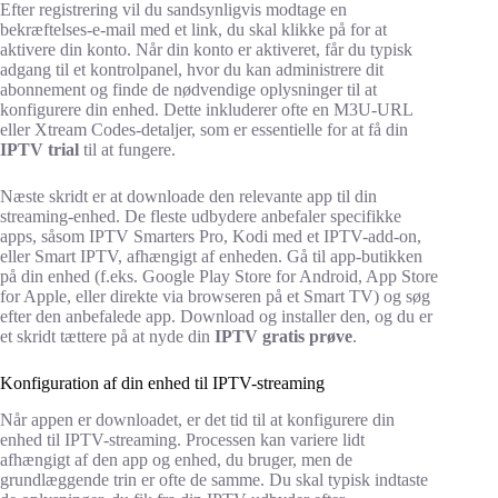
Efter registrering vil du sandsynligvis modtage en
bekræftelses-e-mail med et link, du skal klikke på for at
aktivere din konto. Når din konto er aktiveret, får du typisk
adgang til et kontrolpanel, hvor du kan administrere dit
abonnement og finde de nødvendige oplysninger til at
konfigurere din enhed. Dette inkluderer ofte en M3U-URL
eller Xtream Codes-detaljer, som er essentielle for at få din
IPTV trial
til at fungere.
Næste skridt er at downloade den relevante app til din
streaming-enhed. De fleste udbydere anbefaler specifikke
apps, såsom IPTV Smarters Pro, Kodi med et IPTV-add-on,
eller Smart IPTV, afhængigt af enheden. Gå til app-butikken
på din enhed (f.eks. Google Play Store for Android, App Store
for Apple, eller direkte via browseren på et Smart TV) og søg
efter den anbefalede app. Download og installer den, og du er
et skridt tættere på at nyde din
IPTV gratis prøve
.
Konfiguration af din enhed til IPTV-streaming
Når appen er downloadet, er det tid til at konfigurere din
enhed til IPTV-streaming. Processen kan variere lidt
afhængigt af den app og enhed, du bruger, men de
grundlæggende trin er ofte de samme. Du skal typisk indtaste