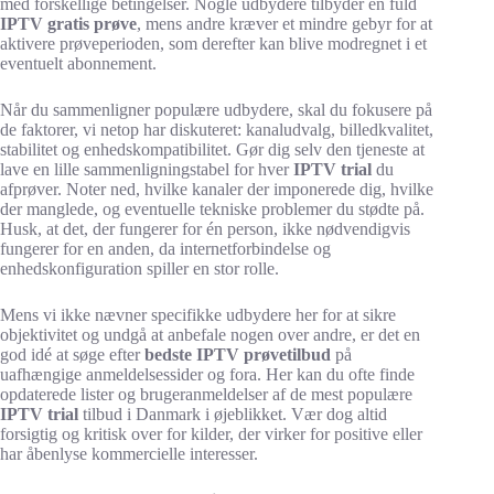
med forskellige betingelser. Nogle udbydere tilbyder en fuld
IPTV gratis prøve
, mens andre kræver et mindre gebyr for at
aktivere prøveperioden, som derefter kan blive modregnet i et
eventuelt abonnement.
Når du sammenligner populære udbydere, skal du fokusere på
de faktorer, vi netop har diskuteret: kanaludvalg, billedkvalitet,
stabilitet og enhedskompatibilitet. Gør dig selv den tjeneste at
lave en lille sammenligningstabel for hver
IPTV trial
du
afprøver. Noter ned, hvilke kanaler der imponerede dig, hvilke
der manglede, og eventuelle tekniske problemer du stødte på.
Husk, at det, der fungerer for én person, ikke nødvendigvis
fungerer for en anden, da internetforbindelse og
enhedskonfiguration spiller en stor rolle.
Mens vi ikke nævner specifikke udbydere her for at sikre
objektivitet og undgå at anbefale nogen over andre, er det en
god idé at søge efter
bedste IPTV prøvetilbud
på
uafhængige anmeldelsessider og fora. Her kan du ofte finde
opdaterede lister og brugeranmeldelser af de mest populære
IPTV trial
tilbud i Danmark i øjeblikket. Vær dog altid
forsigtig og kritisk over for kilder, der virker for positive eller
har åbenlyse kommercielle interesser.