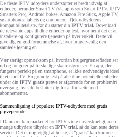
De fleste IPTV-udbydere understøtter et bredt udvalg af
enheder, herunder Smart TV (via apps som Smart IPTV, IPTV
Smarters Pro), Android-bokse, Amazon Fire Stick, Apple TV,
smartphones, tablets og computere. Tjek udbyderens
kompatibilitetsliste, før du starter din
IPTV trial
. Download
de relevante apps til dine enheder og test, hvor nemt det er at
installere og konfigurere tjenesten på hver enkelt. Dette vil
give dig en god fornemmelse af, hvor brugervenlig den
samlede løsning er.
Vær særligt opmærksom på, hvordan brugergrænsefladen ser
ud og fungerer på forskellige skærmstørrelser. En app, der
fungerer perfekt på en smartphone, er ikke nødvendigvis ideel
til et stort TV. En grundig test på alle dine potentielle enheder
under din
IPTV gratis prøve
er afgørende for en problemfri
overgang, hvis du beslutter dig for at fortsætte med
abonnementet.
Sammenligning af populære IPTV-udbydere med gratis
prøveperioder
I Danmark kan markedet for IPTV virke uoverskueligt, men
mange udbydere tilbyder en
IPTV trial
, så du kan teste deres
service. Det er dog vigtigt at huske, at “gratis” kan komme