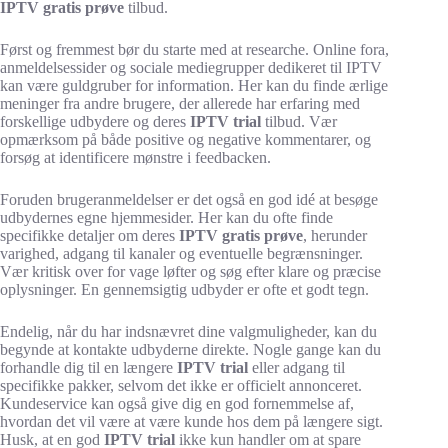
IPTV gratis prøve
tilbud.
Først og fremmest bør du starte med at researche. Online fora,
anmeldelsessider og sociale mediegrupper dedikeret til IPTV
kan være guldgruber for information. Her kan du finde ærlige
meninger fra andre brugere, der allerede har erfaring med
forskellige udbydere og deres
IPTV trial
tilbud. Vær
opmærksom på både positive og negative kommentarer, og
forsøg at identificere mønstre i feedbacken.
Foruden brugeranmeldelser er det også en god idé at besøge
udbydernes egne hjemmesider. Her kan du ofte finde
specifikke detaljer om deres
IPTV gratis prøve
, herunder
varighed, adgang til kanaler og eventuelle begrænsninger.
Vær kritisk over for vage løfter og søg efter klare og præcise
oplysninger. En gennemsigtig udbyder er ofte et godt tegn.
Endelig, når du har indsnævret dine valgmuligheder, kan du
begynde at kontakte udbyderne direkte. Nogle gange kan du
forhandle dig til en længere
IPTV trial
eller adgang til
specifikke pakker, selvom det ikke er officielt annonceret.
Kundeservice kan også give dig en god fornemmelse af,
hvordan det vil være at være kunde hos dem på længere sigt.
Husk, at en god
IPTV trial
ikke kun handler om at spare