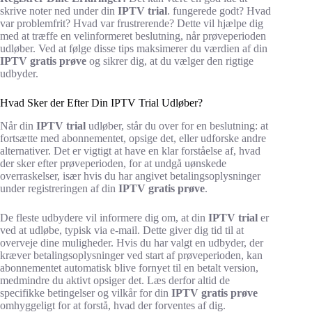
skrive noter ned under din
IPTV trial
. fungerede godt? Hvad
var problemfrit? Hvad var frustrerende? Dette vil hjælpe dig
med at træffe en velinformeret beslutning, når prøveperioden
udløber. Ved at følge disse tips maksimerer du værdien af din
IPTV gratis prøve
og sikrer dig, at du vælger den rigtige
udbyder.
Hvad Sker der Efter Din IPTV Trial Udløber?
Når din
IPTV trial
udløber, står du over for en beslutning: at
fortsætte med abonnementet, opsige det, eller udforske andre
alternativer. Det er vigtigt at have en klar forståelse af, hvad
der sker efter prøveperioden, for at undgå uønskede
overraskelser, især hvis du har angivet betalingsoplysninger
under registreringen af din
IPTV gratis prøve
.
De fleste udbydere vil informere dig om, at din
IPTV trial
er
ved at udløbe, typisk via e-mail. Dette giver dig tid til at
overveje dine muligheder. Hvis du har valgt en udbyder, der
kræver betalingsoplysninger ved start af prøveperioden, kan
abonnementet automatisk blive fornyet til en betalt version,
medmindre du aktivt opsiger det. Læs derfor altid de
specifikke betingelser og vilkår for din
IPTV gratis prøve
omhyggeligt for at forstå, hvad der forventes af dig.