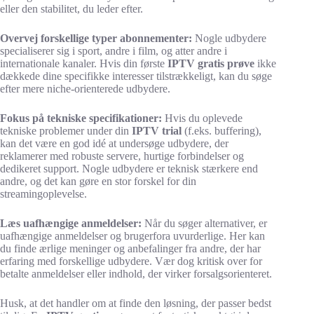
eller den stabilitet, du leder efter.
Overvej forskellige typer abonnementer:
Nogle udbydere
specialiserer sig i sport, andre i film, og atter andre i
internationale kanaler. Hvis din første
IPTV gratis prøve
ikke
dækkede dine specifikke interesser tilstrækkeligt, kan du søge
efter mere niche-orienterede udbydere.
Fokus på tekniske specifikationer:
Hvis du oplevede
tekniske problemer under din
IPTV trial
(f.eks. buffering),
kan det være en god idé at undersøge udbydere, der
reklamerer med robuste servere, hurtige forbindelser og
dedikeret support. Nogle udbydere er teknisk stærkere end
andre, og det kan gøre en stor forskel for din
streamingoplevelse.
Læs uafhængige anmeldelser:
Når du søger alternativer, er
uafhængige anmeldelser og brugerfora uvurderlige. Her kan
du finde ærlige meninger og anbefalinger fra andre, der har
erfaring med forskellige udbydere. Vær dog kritisk over for
betalte anmeldelser eller indhold, der virker forsalgsorienteret.
Husk, at det handler om at finde den løsning, der passer bedst