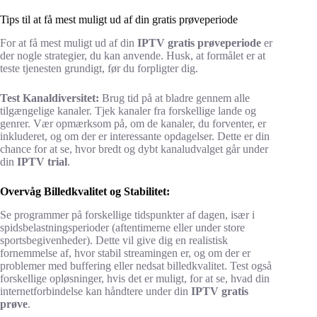
Tips til at få mest muligt ud af din gratis prøveperiode
For at få mest muligt ud af din
IPTV gratis prøveperiode
er
der nogle strategier, du kan anvende. Husk, at formålet er at
teste tjenesten grundigt, før du forpligter dig.
Test Kanaldiversitet:
Brug tid på at bladre gennem alle
tilgængelige kanaler. Tjek kanaler fra forskellige lande og
genrer. Vær opmærksom på, om de kanaler, du forventer, er
inkluderet, og om der er interessante opdagelser. Dette er din
chance for at se, hvor bredt og dybt kanaludvalget går under
din
IPTV trial
.
Overvåg Billedkvalitet og Stabilitet:
Se programmer på forskellige tidspunkter af dagen, især i
spidsbelastningsperioder (aftentimerne eller under store
sportsbegivenheder). Dette vil give dig en realistisk
fornemmelse af, hvor stabil streamingen er, og om der er
problemer med buffering eller nedsat billedkvalitet. Test også
forskellige opløsninger, hvis det er muligt, for at se, hvad din
internetforbindelse kan håndtere under din
IPTV gratis
prøve
.