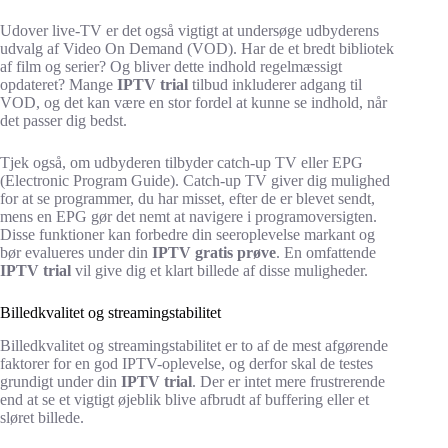
Udover live-TV er det også vigtigt at undersøge udbyderens
udvalg af Video On Demand (VOD). Har de et bredt bibliotek
af film og serier? Og bliver dette indhold regelmæssigt
opdateret? Mange
IPTV trial
tilbud inkluderer adgang til
VOD, og det kan være en stor fordel at kunne se indhold, når
det passer dig bedst.
Tjek også, om udbyderen tilbyder catch-up TV eller EPG
(Electronic Program Guide). Catch-up TV giver dig mulighed
for at se programmer, du har misset, efter de er blevet sendt,
mens en EPG gør det nemt at navigere i programoversigten.
Disse funktioner kan forbedre din seeroplevelse markant og
bør evalueres under din
IPTV gratis prøve
. En omfattende
IPTV trial
vil give dig et klart billede af disse muligheder.
Billedkvalitet og streamingstabilitet
Billedkvalitet og streamingstabilitet er to af de mest afgørende
faktorer for en god IPTV-oplevelse, og derfor skal de testes
grundigt under din
IPTV trial
. Der er intet mere frustrerende
end at se et vigtigt øjeblik blive afbrudt af buffering eller et
sløret billede.