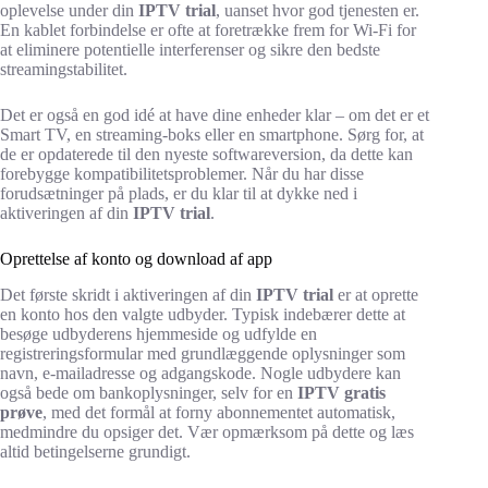
oplevelse under din
IPTV trial
, uanset hvor god tjenesten er.
En kablet forbindelse er ofte at foretrække frem for Wi-Fi for
at eliminere potentielle interferenser og sikre den bedste
streamingstabilitet.
Det er også en god idé at have dine enheder klar – om det er et
Smart TV, en streaming-boks eller en smartphone. Sørg for, at
de er opdaterede til den nyeste softwareversion, da dette kan
forebygge kompatibilitetsproblemer. Når du har disse
forudsætninger på plads, er du klar til at dykke ned i
aktiveringen af din
IPTV trial
.
Oprettelse af konto og download af app
Det første skridt i aktiveringen af din
IPTV trial
er at oprette
en konto hos den valgte udbyder. Typisk indebærer dette at
besøge udbyderens hjemmeside og udfylde en
registreringsformular med grundlæggende oplysninger som
navn, e-mailadresse og adgangskode. Nogle udbydere kan
også bede om bankoplysninger, selv for en
IPTV gratis
prøve
, med det formål at forny abonnementet automatisk,
medmindre du opsiger det. Vær opmærksom på dette og læs
altid betingelserne grundigt.