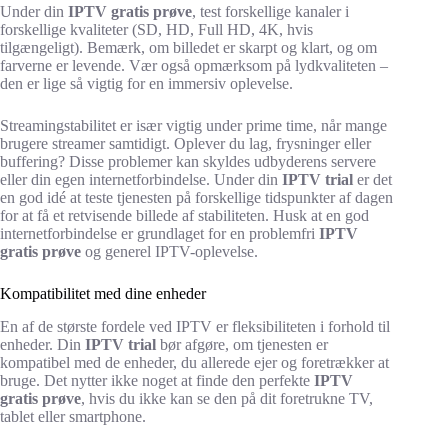
Under din
IPTV gratis prøve
, test forskellige kanaler i
forskellige kvaliteter (SD, HD, Full HD, 4K, hvis
tilgængeligt). Bemærk, om billedet er skarpt og klart, og om
farverne er levende. Vær også opmærksom på lydkvaliteten –
den er lige så vigtig for en immersiv oplevelse.
Streamingstabilitet er især vigtig under prime time, når mange
brugere streamer samtidigt. Oplever du lag, frysninger eller
buffering? Disse problemer kan skyldes udbyderens servere
eller din egen internetforbindelse. Under din
IPTV trial
er det
en god idé at teste tjenesten på forskellige tidspunkter af dagen
for at få et retvisende billede af stabiliteten. Husk at en god
internetforbindelse er grundlaget for en problemfri
IPTV
gratis prøve
og generel IPTV-oplevelse.
Kompatibilitet med dine enheder
En af de største fordele ved IPTV er fleksibiliteten i forhold til
enheder. Din
IPTV trial
bør afgøre, om tjenesten er
kompatibel med de enheder, du allerede ejer og foretrækker at
bruge. Det nytter ikke noget at finde den perfekte
IPTV
gratis prøve
, hvis du ikke kan se den på dit foretrukne TV,
tablet eller smartphone.