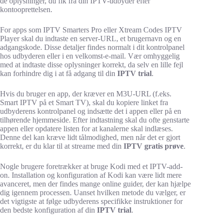
de oplysninger, du fik fra din IPTV-udbyder efter
kontooprettelsen.
For apps som IPTV Smarters Pro eller Xtream Codes IPTV
Player skal du indtaste en server-URL, et brugernavn og en
adgangskode. Disse detaljer findes normalt i dit kontrolpanel
hos udbyderen eller i en velkomst-e-mail. Vær omhyggelig
med at indtaste disse oplysninger korrekt, da selv en lille fejl
kan forhindre dig i at få adgang til din
IPTV trial
.
Hvis du bruger en app, der kræver en M3U-URL (f.eks.
Smart IPTV på et Smart TV), skal du kopiere linket fra
udbyderens kontrolpanel og indsætte det i appen eller på en
tilhørende hjemmeside. Efter indtastning skal du ofte genstarte
appen eller opdatere listen for at kanalerne skal indlæses.
Denne del kan kræve lidt tålmodighed, men når det er gjort
korrekt, er du klar til at streame med din
IPTV gratis prøve
.
Nogle brugere foretrækker at bruge Kodi med et IPTV-add-
on. Installation og konfiguration af Kodi kan være lidt mere
avanceret, men der findes mange online guider, der kan hjælpe
dig igennem processen. Uanset hvilken metode du vælger, er
det vigtigste at følge udbyderens specifikke instruktioner for
den bedste konfiguration af din
IPTV trial
.