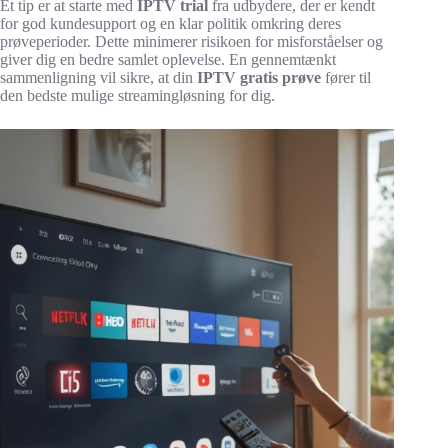
Et tip er at starte med
IPTV trial
fra udbydere, der er kendt
for god kundesupport og en klar politik omkring deres
prøveperioder. Dette minimerer risikoen for misforståelser og
giver dig en bedre samlet oplevelse. En gennemtænkt
sammenligning vil sikre, at din
IPTV gratis prøve
fører til
den bedste mulige streamingløsning for dig.