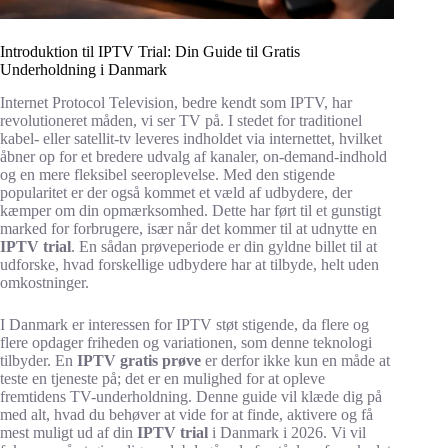
Introduktion til IPTV Trial: Din Guide til Gratis
Underholdning i Danmark
Internet Protocol Television, bedre kendt som IPTV, har
revolutioneret måden, vi ser TV på. I stedet for traditionel
kabel- eller satellit-tv leveres indholdet via internettet, hvilket
åbner op for et bredere udvalg af kanaler, on-demand-indhold
og en mere fleksibel seeroplevelse. Med den stigende
popularitet er der også kommet et væld af udbydere, der
kæmper om din opmærksomhed. Dette har ført til et gunstigt
marked for forbrugere, især når det kommer til at udnytte en
IPTV trial
. En sådan prøveperiode er din gyldne billet til at
udforske, hvad forskellige udbydere har at tilbyde, helt uden
omkostninger.
I Danmark er interessen for IPTV støt stigende, da flere og
flere opdager friheden og variationen, som denne teknologi
tilbyder. En
IPTV gratis prøve
er derfor ikke kun en måde at
teste en tjeneste på; det er en mulighed for at opleve
fremtidens TV-underholdning. Denne guide vil klæde dig på
med alt, hvad du behøver at vide for at finde, aktivere og få
mest muligt ud af din
IPTV trial
i Danmark i 2026. Vi vil