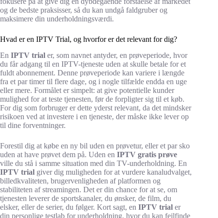
fokusere på at give dig en dybdegående forståelse af markedet
og de bedste praksisser, så du kan undgå faldgruber og
maksimere din underholdningsværdi.
Hvad er en IPTV Trial, og hvorfor er det relevant for dig?
En
IPTV trial
er, som navnet antyder, en prøveperiode, hvor
du får adgang til en IPTV-tjeneste uden at skulle betale for et
fuldt abonnement. Denne prøveperiode kan variere i længde
fra et par timer til flere dage, og i nogle tilfælde endda en uge
eller mere. Formålet er simpelt: at give potentielle kunder
mulighed for at teste tjenesten, før de forpligter sig til et køb.
For dig som forbruger er dette yderst relevant, da det mindsker
risikoen ved at investere i en tjeneste, der måske ikke lever op
til dine forventninger.
Forestil dig at købe en ny bil uden en prøvetur, eller et par sko
uden at have prøvet dem på. Uden en
IPTV gratis prøve
ville du stå i samme situation med din TV-underholdning. En
IPTV trial
giver dig muligheden for at vurdere kanaludvalget,
billedkvaliteten, brugervenligheden af platformen og
stabiliteten af streamingen. Det er din chance for at se, om
tjenesten leverer de sportskanaler, du ønsker, de film, du
elsker, eller de serier, du følger. Kort sagt, en
IPTV trial
er
din personlige testlab for underholdning, hvor du kan fejlfinde