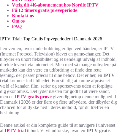
Vælg dit 4K-abonnement hos Nordic IPTV
Få 12 timers gratis prøveperiode
Kontakt os
Om os
FAQ
IPTV Trial: Top Gratis Prøveperioder i Danmark 2026
I en verden, hvor underholdning er lige ved hånden, er IPTV
(Internet Protocol Television) blevet en game-changer. Det
tilbyder en uhørt fleksibilitet og et uendeligt udvalg af indhold,
direkte leveret via internettet. Men med så mange udbydere på
markedet kan det være en udfordring at finde den rette
løsning, der passer præcis til dine behov. Det er her, en
IPTV
trial
kommer ind i billedet. Forestil dig at kunne afprøve et
væld af kanaler, film, serier og sportsevents uden at forpligte
dig økonomisk. Det lyder næsten for godt til at være sandt,
men en
IPTV gratis prøve
giver dig netop denne mulighed. I
Danmark i 2026 er der flere og flere udbydere, der tilbyder dig
chancen for at dykke ned i deres indhold, før du træffer en
beslutning.
Denne artikel er din komplette guide til at navigere i universet
af
IPTV trial
tilbud. Vi vil udforske, hvad en
IPTV gratis