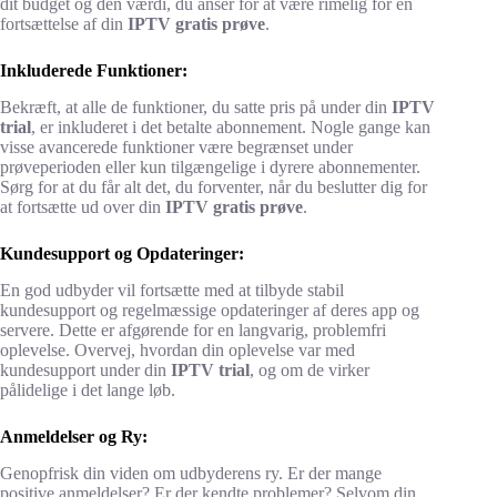
dit budget og den værdi, du anser for at være rimelig for en
fortsættelse af din
IPTV gratis prøve
.
Inkluderede Funktioner:
Bekræft, at alle de funktioner, du satte pris på under din
IPTV
trial
, er inkluderet i det betalte abonnement. Nogle gange kan
visse avancerede funktioner være begrænset under
prøveperioden eller kun tilgængelige i dyrere abonnementer.
Sørg for at du får alt det, du forventer, når du beslutter dig for
at fortsætte ud over din
IPTV gratis prøve
.
Kundesupport og Opdateringer:
En god udbyder vil fortsætte med at tilbyde stabil
kundesupport og regelmæssige opdateringer af deres app og
servere. Dette er afgørende for en langvarig, problemfri
oplevelse. Overvej, hvordan din oplevelse var med
kundesupport under din
IPTV trial
, og om de virker
pålidelige i det lange løb.
Anmeldelser og Ry:
Genopfrisk din viden om udbyderens ry. Er der mange
positive anmeldelser? Er der kendte problemer? Selvom din