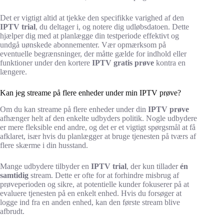
Det er vigtigt altid at tjekke den specifikke varighed af den
IPTV trial
, du deltager i, og notere dig udløbsdatoen. Dette
hjælper dig med at planlægge din testperiode effektivt og
undgå uønskede abonnementer. Vær opmærksom på
eventuelle begrænsninger, der måtte gælde for indhold eller
funktioner under den kortere
IPTV gratis prøve
kontra en
længere.
Kan jeg streame på flere enheder under min IPTV prøve?
Om du kan streame på flere enheder under din
IPTV prøve
afhænger helt af den enkelte udbyders politik. Nogle udbydere
er mere fleksible end andre, og det er et vigtigt spørgsmål at få
afklaret, især hvis du planlægger at bruge tjenesten på tværs af
flere skærme i din husstand.
Mange udbydere tilbyder en
IPTV trial
, der kun tillader
én
samtidig
stream. Dette er ofte for at forhindre misbrug af
prøveperioden og sikre, at potentielle kunder fokuserer på at
evaluere tjenesten på en enkelt enhed. Hvis du forsøger at
logge ind fra en anden enhed, kan den første stream blive
afbrudt.