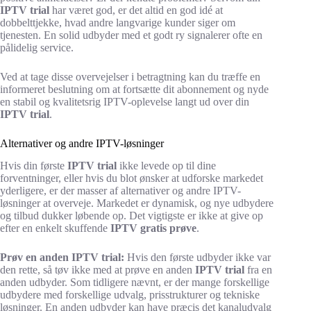
IPTV trial
har været god, er det altid en god idé at
dobbelttjekke, hvad andre langvarige kunder siger om
tjenesten. En solid udbyder med et godt ry signalerer ofte en
pålidelig service.
Ved at tage disse overvejelser i betragtning kan du træffe en
informeret beslutning om at fortsætte dit abonnement og nyde
en stabil og kvalitetsrig IPTV-oplevelse langt ud over din
IPTV trial
.
Alternativer og andre IPTV-løsninger
Hvis din første
IPTV trial
ikke levede op til dine
forventninger, eller hvis du blot ønsker at udforske markedet
yderligere, er der masser af alternativer og andre IPTV-
løsninger at overveje. Markedet er dynamisk, og nye udbydere
og tilbud dukker løbende op. Det vigtigste er ikke at give op
efter en enkelt skuffende
IPTV gratis prøve
.
Prøv en anden IPTV trial:
Hvis den første udbyder ikke var
den rette, så tøv ikke med at prøve en anden
IPTV trial
fra en
anden udbyder. Som tidligere nævnt, er der mange forskellige
udbydere med forskellige udvalg, prisstrukturer og tekniske
løsninger. En anden udbyder kan have præcis det kanaludvalg