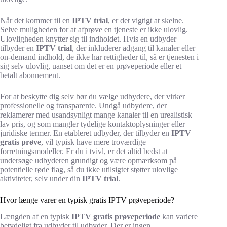
Når det kommer til en
IPTV trial
, er det vigtigt at skelne.
Selve muligheden for at afprøve en tjeneste er ikke ulovlig.
Ulovligheden knytter sig til indholdet. Hvis en udbyder
tilbyder en
IPTV trial
, der inkluderer adgang til kanaler eller
on-demand indhold, de ikke har rettigheder til, så er tjenesten i
sig selv ulovlig, uanset om det er en prøveperiode eller et
betalt abonnement.
For at beskytte dig selv bør du vælge udbydere, der virker
professionelle og transparente. Undgå udbydere, der
reklamerer med usandsynligt mange kanaler til en urealistisk
lav pris, og som mangler tydelige kontaktoplysninger eller
juridiske termer. En etableret udbyder, der tilbyder en
IPTV
gratis prøve
, vil typisk have mere troværdige
forretningsmodeller. Er du i tvivl, er det altid bedst at
undersøge udbyderen grundigt og være opmærksom på
potentielle røde flag, så du ikke utilsigtet støtter ulovlige
aktiviteter, selv under din
IPTV trial
.
Hvor længe varer en typisk gratis IPTV prøveperiode?
Længden af en typisk
IPTV gratis prøveperiode
kan variere
betydeligt fra udbyder til udbyder. Der er ingen