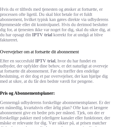
Hvis du er tilfreds med tjenesten og ønsker at fortsætte, er
processen ofte ligetil. Du skal blot betale for et fuldt
abonnement, hvilket typisk kan gøres direkte via udbyderens
hjemmeside eller dit kontrolpanel. Hvis du derimod beslutter
dig for, at tjenesten ikke var noget for dig, skal du sikre dig, at
du har opsagt din
IPTV trial
korrekt for at undgå at blive
faktureret.
Overvejelser om at fortsætte dit abonnement
Efter en succesfuld
IPTV trial
, hvor du har fundet en
udbyder, der opfylder dine behov, er det naturligt at overveje
at fortsætte dit abonnement. Før du træffer den endelige
beslutning, er der dog et par overvejelser, der kan hjælpe dig
med at sikre, at du får den bedste værdi for pengene.
Pris og Abonnementsplaner:
Gennemgå udbyderens forskellige abonnementsplaner. Er der
en månedlig, kvartalsvis eller årlig plan? Ofte kan et længere
abonnement give en bedre pris per måned. Tjek, om der er
forskellige pakker med yderligere kanaler eller funktioner, der
måske er relevante for dig. Vær sikker på, at prisen matcher