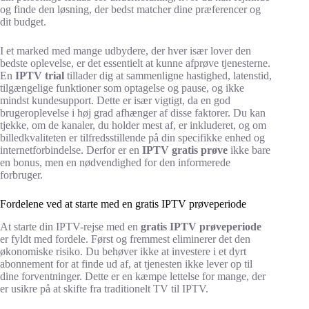
og finde den løsning, der bedst matcher dine præferencer og
dit budget.
I et marked med mange udbydere, der hver især lover den
bedste oplevelse, er det essentielt at kunne afprøve tjenesterne.
En
IPTV trial
tillader dig at sammenligne hastighed, latenstid,
tilgængelige funktioner som optagelse og pause, og ikke
mindst kundesupport. Dette er især vigtigt, da en god
brugeroplevelse i høj grad afhænger af disse faktorer. Du kan
tjekke, om de kanaler, du holder mest af, er inkluderet, og om
billedkvaliteten er tilfredsstillende på din specifikke enhed og
internetforbindelse. Derfor er en
IPTV gratis prøve
ikke bare
en bonus, men en nødvendighed for den informerede
forbruger.
Fordelene ved at starte med en gratis IPTV prøveperiode
At starte din IPTV-rejse med en
gratis IPTV prøveperiode
er fyldt med fordele. Først og fremmest eliminerer det den
økonomiske risiko. Du behøver ikke at investere i et dyrt
abonnement for at finde ud af, at tjenesten ikke lever op til
dine forventninger. Dette er en kæmpe lettelse for mange, der
er usikre på at skifte fra traditionelt TV til IPTV.