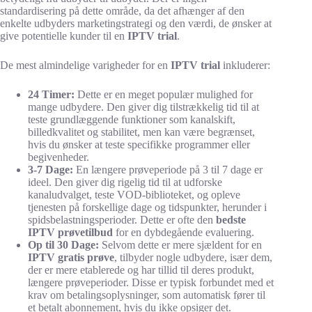
standardisering på dette område, da det afhænger af den
enkelte udbyders marketingstrategi og den værdi, de ønsker at
give potentielle kunder til en
IPTV trial
.
De mest almindelige varigheder for en
IPTV trial
inkluderer:
24 Timer:
Dette er en meget populær mulighed for
mange udbydere. Den giver dig tilstrækkelig tid til at
teste grundlæggende funktioner som kanalskift,
billedkvalitet og stabilitet, men kan være begrænset,
hvis du ønsker at teste specifikke programmer eller
begivenheder.
3-7 Dage:
En længere prøveperiode på 3 til 7 dage er
ideel. Den giver dig rigelig tid til at udforske
kanaludvalget, teste VOD-biblioteket, og opleve
tjenesten på forskellige dage og tidspunkter, herunder i
spidsbelastningsperioder. Dette er ofte den
bedste
IPTV prøvetilbud
for en dybdegående evaluering.
Op til 30 Dage:
Selvom dette er mere sjældent for en
IPTV gratis prøve
, tilbyder nogle udbydere, især dem,
der er mere etablerede og har tillid til deres produkt,
længere prøveperioder. Disse er typisk forbundet med et
krav om betalingsoplysninger, som automatisk fører til
et betalt abonnement, hvis du ikke opsiger det.