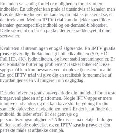
En anden væsentlig fordel er muligheden for at vurdere
indholdet. En udbyder kan prale af titusindvis af kanaler, men
hvis de ikke inkluderer de kanaler, du faktisk ønsker at se, er
det irrelevant. Med en
IPTV trial
kan du tjekke specifikke
kanaler, genrespecifikt indhold og on-demand-biblioteket.
Dette sikrer, at du får en pakke, der er skræddersyet til dine
seer-vaner.
Kvaliteten af streamingen er også afgørende. En
IPTV gratis
prøve
giver dig direkte indsigt i billedkvaliteten (SD, HD,
Full HD, 4K), lydkvaliteten, og hvor stabil streamingen er. Er
der konstante buffering-problemer? Hakker billedet? Disse
spørgsmål kan kun besvares ved at opleve tjenesten i realtid.
En god
IPTV trial
vil give dig en realistisk fornemmelse af,
hvordan tjenesten vil fungere i din dagligdag.
Desuden giver en gratis prøveperiode dig mulighed for at teste
brugervenligheden af platformen. Nogle IPTV-apps er mere
intuitive end andre, og det kan have stor betydning for din
samlede oplevelse. navigationen nem? Er det let at finde det
indhold, du leder efter? Er der genveje og
personaliseringsmuligheder? Alle disse små detaljer bidrager
til den samlede oplevelse, og en
IPTV gratis prøve
er den
perfekte måde at afdække dem på.