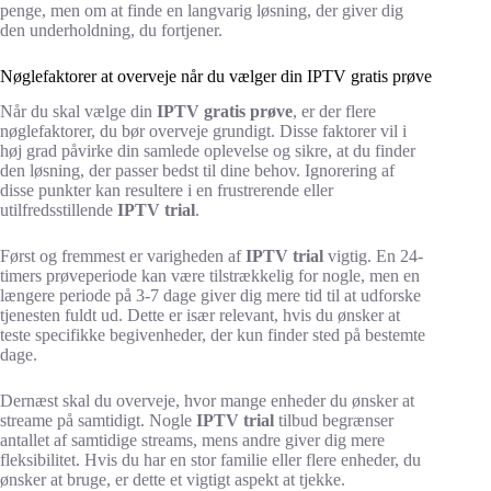
penge, men om at finde en langvarig løsning, der giver dig
den underholdning, du fortjener.
Nøglefaktorer at overveje når du vælger din IPTV gratis prøve
Når du skal vælge din
IPTV gratis prøve
, er der flere
nøglefaktorer, du bør overveje grundigt. Disse faktorer vil i
høj grad påvirke din samlede oplevelse og sikre, at du finder
den løsning, der passer bedst til dine behov. Ignorering af
disse punkter kan resultere i en frustrerende eller
utilfredsstillende
IPTV trial
.
Først og fremmest er varigheden af
IPTV trial
vigtig. En 24-
timers prøveperiode kan være tilstrækkelig for nogle, men en
længere periode på 3-7 dage giver dig mere tid til at udforske
tjenesten fuldt ud. Dette er især relevant, hvis du ønsker at
teste specifikke begivenheder, der kun finder sted på bestemte
dage.
Dernæst skal du overveje, hvor mange enheder du ønsker at
streame på samtidigt. Nogle
IPTV trial
tilbud begrænser
antallet af samtidige streams, mens andre giver dig mere
fleksibilitet. Hvis du har en stor familie eller flere enheder, du
ønsker at bruge, er dette et vigtigt aspekt at tjekke.