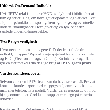
Udforsk On-Demand Indhold:
Hvis
IPTV trial
inkluderer VOD, så dyk ned i biblioteket af
film og serier. Tjek, om udvalget er opdateret og varieret. Test
afspilningsfunktionen, spoling frem og tilbage, og eventuelle
undertekstmuligheder. Dette giver dig en følelse af den
samlede underholdningspakke.
Test Brugervenlighed:
Hvor nem er appen at navigere i? Er det let at finde det
indhold, du søger? Prøv at bruge søgefunktionen, favoritlister
og EPG (Electronic Program Guide). En intuitiv brugerflade
gør en stor forskel i din daglige brug af
IPTV gratis prøve
.
Vurder Kundesupporten:
Selvom det er en
IPTV trial
, kan du have spørgsmål. Prøv at
kontakte kundesupport med et spørgsmål, enten via chat, e-
mail eller telefon, hvis muligt. Vurder deres responstid og hvor
hjælpsomme de er. God kundesupport er et tegn på en seriøs
udbyder.
Registrer Dine Erfaringer:
Det kan være en god idé at