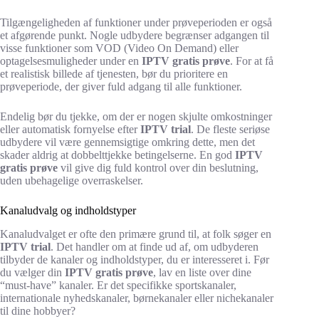
Tilgængeligheden af funktioner under prøveperioden er også
et afgørende punkt. Nogle udbydere begrænser adgangen til
visse funktioner som VOD (Video On Demand) eller
optagelsesmuligheder under en
IPTV gratis prøve
. For at få
et realistisk billede af tjenesten, bør du prioritere en
prøveperiode, der giver fuld adgang til alle funktioner.
Endelig bør du tjekke, om der er nogen skjulte omkostninger
eller automatisk fornyelse efter
IPTV trial
. De fleste seriøse
udbydere vil være gennemsigtige omkring dette, men det
skader aldrig at dobbelttjekke betingelserne. En god
IPTV
gratis prøve
vil give dig fuld kontrol over din beslutning,
uden ubehagelige overraskelser.
Kanaludvalg og indholdstyper
Kanaludvalget er ofte den primære grund til, at folk søger en
IPTV trial
. Det handler om at finde ud af, om udbyderen
tilbyder de kanaler og indholdstyper, du er interesseret i. Før
du vælger din
IPTV gratis prøve
, lav en liste over dine
“must-have” kanaler. Er det specifikke sportskanaler,
internationale nyhedskanaler, børnekanaler eller nichekanaler
til dine hobbyer?