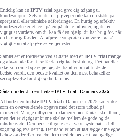
Endelig kan en
IPTV trial
også give dig adgang til
kundesupport. Selv under en prøveperiode kan du støde på
spørgsmål eller tekniske udfordringer. En hurtig og effektiv
kundeservice er et tegn på en pålidelig udbyder, og det er
vigtigt at vurdere, om du kan få den hjælp, du har brug for, når
du har brug for den. At afprøve supporten kan være lige så
vigtigt som at afprøve selve tjenesten.
Samlet set er fordelene ved at starte med en
IPTV trial
mange
og afgørende for at træffe den rigtige beslutning. Det handler
ikke kun om at spare penge; det handler om at finde den
bedste værdi, den bedste kvalitet og den mest behagelige
seeroplevelse for dig og din familie.
Sådan finder du den Bedste IPTV Trial i Danmark 2026
At finde den
bedste IPTV trial
i Danmark i 2026 kan virke
som en overvældende opgave med det store udbud på
markedet. Mange udbydere reklamerer med fantastiske tilbud,
men det er vigtigt at kunne skelne mellem de gode og de
mindre gode. Den bedste tilgang er at være systematisk i din
søgning og evaluering. Det handler om at fastlægge dine egne
behov og derefter matche dem med de bedste tilgængelige